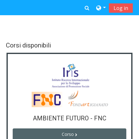
Vai al contenuto principale
Attiva/disattiva in
Log in
Corsi disponibili
AMBIENTE FUTURO - FNC
Corso